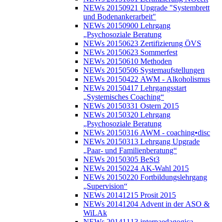
NEWs 20150921 Upgrade "Systembrett
und Bodenankerarbeit"
NEWs 20150900 Lehrgang
„Psychosoziale Beratung
NEWs 20150623 Zertifizierung ÖVS
NEWs 20150623 Sommerfest
NEWs 20150610 Methoden
NEWs 20150506 Systemaufstellungen
NEWs 20150422 AWM - Alkoholismus
NEWs 20150417 Lehrgangsstart
„Systemisches Coaching“
NEWs 20150331 Ostern 2015
NEWs 20150320 Lehrgang
„Psychosoziale Beratung
NEWs 20150316 AWM - coaching•disc
NEWs 20150313 Lehrgang Upgrade
„Paar- und Familienberatung“
NEWs 20150305 BeSt3
NEWs 20150224 AK-Wahl 2015
NEWs 20150220 Fortbildungslehrgang
„Supervision“
NEWs 20141215 Prosit 2015
NEWs 20141204 Advent in der ASO &
WiLAk
NEWs 20141113 interpaedagogica