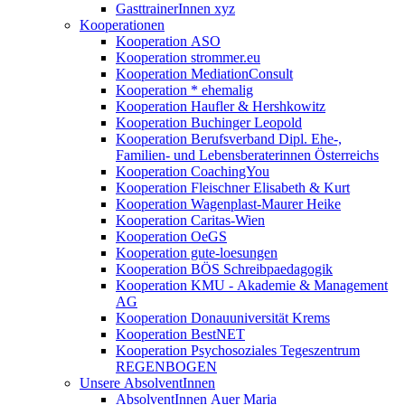
GasttrainerInnen xyz
Kooperationen
Kooperation ASO
Kooperation strommer.eu
Kooperation MediationConsult
Kooperation * ehemalig
Kooperation Haufler & Hershkowitz
Kooperation Buchinger Leopold
Kooperation Berufsverband Dipl. Ehe-,
Familien- und Lebensberaterinnen Österreichs
Kooperation CoachingYou
Kooperation Fleischner Elisabeth & Kurt
Kooperation Wagenplast-Maurer Heike
Kooperation Caritas-Wien
Kooperation OeGS
Kooperation gute-loesungen
Kooperation BÖS Schreibpaedagogik
Kooperation KMU - Akademie & Management
AG
Kooperation Donauuniversität Krems
Kooperation BestNET
Kooperation Psychosoziales Tegeszentrum
REGENBOGEN
Unsere AbsolventInnen
AbsolventInnen Auer Maria