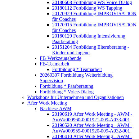
20180608 Fortbildung WS Voice Dialog
20180112 Fortbildung WS Tapping
20170929 Fortbildung IMPROVISATION
für Coaches
20170915 Fortbildung IMPROVISATION
für Coaches
20160129 Fortbildung Intensivierung
Paarberatung
20151204 Fortbildung Elternberatung -
Kinder und Jugend
FB-Werkzeugabende
FB-Teamarbeit
Fortbildung * Teamarbeit
20260307 Fortbildung Weiterbildung
Supervision
Fortbildung * Paarberatung
Fortbildung * Voice-Dialog
Workshops für Unternehmen und Organisationen
After Work Meeting
Nachlese AWM
20190619 After Work Meeting - AWM -
AuW#000960-0001921-009-A033-001
20190520 After Work Meeting - AWM -
AuW#000959-0001920-009-A032-001
20190410 After Work Meeting - AWM -