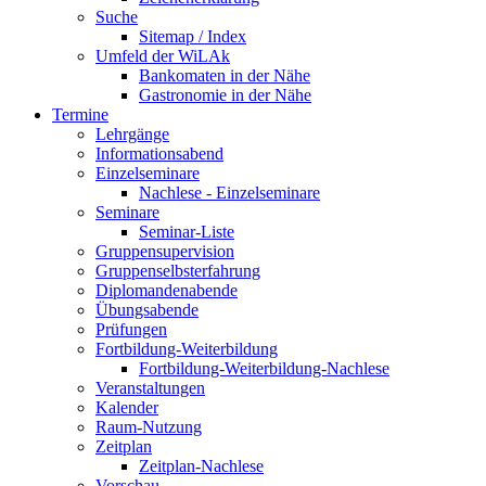
Suche
Sitemap / Index
Umfeld der WiLAk
Bankomaten in der Nähe
Gastronomie in der Nähe
Termine
Lehrgänge
Informationsabend
Einzelseminare
Nachlese - Einzelseminare
Seminare
Seminar-Liste
Gruppensupervision
Gruppenselbsterfahrung
Diplomandenabende
Übungsabende
Prüfungen
Fortbildung-Weiterbildung
Fortbildung-Weiterbildung-Nachlese
Veranstaltungen
Kalender
Raum-Nutzung
Zeitplan
Zeitplan-Nachlese
Vorschau