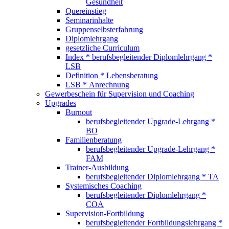
Gesundheit
Quereinstieg
Seminarinhalte
Gruppenselbsterfahrung
Diplomlehrgang
gesetzliche Curriculum
Index * berufsbegleitender Diplomlehrgang *
LSB
Definition * Lebensberatung
LSB * Anrechnung
Gewerbeschein für Supervision und Coaching
Upgrades
Burnout
berufsbegleitender Upgrade-Lehrgang *
BO
Familienberatung
berufsbegleitender Upgrade-Lehrgang *
FAM
Trainer-Ausbildung
berufsbegleitender Diplomlehrgang * TA
Systemisches Coaching
berufsbegleitender Diplomlehrgang *
COA
Supervision-Fortbildung
berufsbegleitender Fortbildungslehrgang *