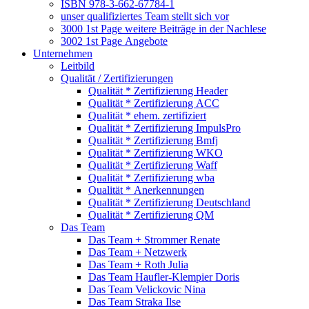
ISBN 978-3-662-67784-1
unser qualifiziertes Team stellt sich vor
3000 1st Page weitere Beiträge in der Nachlese
3002 1st Page Angebote
Unternehmen
Leitbild
Qualität / Zertifizierungen
Qualität * Zertifizierung Header
Qualität * Zertifizierung ACC
Qualität * ehem. zertifiziert
Qualität * Zertifizierung ImpulsPro
Qualität * Zertifizierung Bmfj
Qualität * Zertifizierung WKO
Qualität * Zertifizierung Waff
Qualität * Zertifizierung wba
Qualität * Anerkennungen
Qualität * Zertifizierung Deutschland
Qualität * Zertifizierung QM
Das Team
Das Team + Strommer Renate
Das Team + Netzwerk
Das Team + Roth Julia
Das Team Haufler-Klempier Doris
Das Team Velickovic Nina
Das Team Straka Ilse