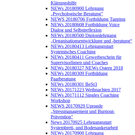
Klärungshilfe
NEWs 20180900 Lehrgang
„Psychologische Beratung"
NEWS 20180706 Fortbildung Tapping
NEWs 20180608 Fortbildung Voice
Dialog und Selbstreflexion
NEWs 20180500 Diplomlehrgang
„Organisationsentwicklung und -beratung“
NEWs 20180413 Lehrgangsstart
Systemisches Coaching
NEWs 20180411 Gewerbeschein für
SupervisorInnen und Coaches
NEWs 20180327 NEWs Ostern 2018
NEWs 20180309 Fortbildung
Paarberatung
NEWs 20180301 BeSt3
NEWs 20171223 Weihnachten 2017
NEWs 20171112 Singles Coaching
Workshop
NEWS 20170929 Upragde
„Stressmanagement und Burnout-
Prävention"
News 20170925 Lehrgangsstart
Systembrett- und Bodenankerarbeit
NEWs 20170900 Lehrgang