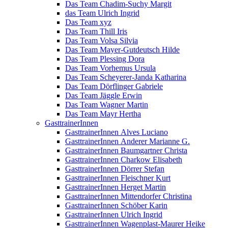
Das Team Chadim-Suchy Margit
das Team Ulrich Ingrid
Das Team xyz
Das Team Thill Iris
Das Team Volsa Silvia
Das Team Mayer-Gutdeutsch Hilde
Das Team Plessing Dora
Das Team Vorhemus Ursula
Das Team Scheyerer-Janda Katharina
Das Team Dörflinger Gabriele
Das Team Jäggle Erwin
Das Team Wagner Martin
Das Team Mayr Hertha
GasttrainerInnen
GasttrainerInnen Alves Luciano
GasttrainerInnen Anderer Marianne G.
GasttrainerInnen Baumgartner Christa
GasttrainerInnen Charkow Elisabeth
GasttrainerInnen Dörrer Stefan
GasttrainerInnen Fleischner Kurt
GasttrainerInnen Herget Martin
GasttrainerInnen Mittendorfer Christina
GasttrainerInnen Schöber Karin
GasttrainerInnen Ulrich Ingrid
GasttrainerInnen Wagenplast-Maurer Heike