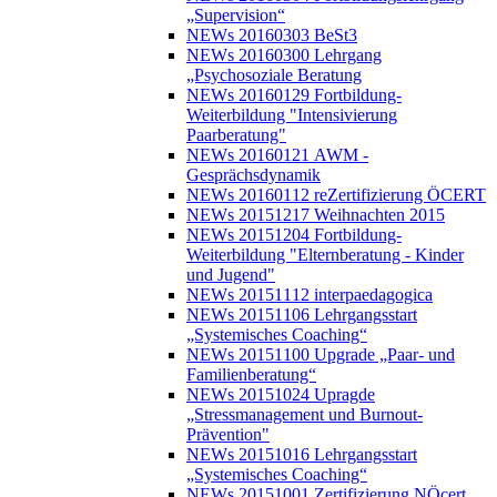
„Supervision“
NEWs 20160303 BeSt3
NEWs 20160300 Lehrgang
„Psychosoziale Beratung
NEWs 20160129 Fortbildung-
Weiterbildung "Intensivierung
Paarberatung"
NEWs 20160121 AWM -
Gesprächsdynamik
NEWs 20160112 reZertifizierung ÖCERT
NEWs 20151217 Weihnachten 2015
NEWs 20151204 Fortbildung-
Weiterbildung "Elternberatung - Kinder
und Jugend"
NEWs 20151112 interpaedagogica
NEWs 20151106 Lehrgangsstart
„Systemisches Coaching“
NEWs 20151100 Upgrade „Paar- und
Familienberatung“
NEWs 20151024 Upragde
„Stressmanagement und Burnout-
Prävention"
NEWs 20151016 Lehrgangsstart
„Systemisches Coaching“
NEWs 20151001 Zertifizierung NÖcert