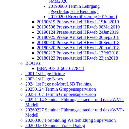
5Mar2020
20190900 Termin Lehrgang
„Psychologische Beratung"
20170200 Rezertifizierung 2017 bmfj
20190619 Presse-Artikel HRweb 19Jun2019
20190508 Presse-Artikel HRweb 08Mai2019
20190124 Presse-Artikel HRweb 24Jan2019
20180925 Presse-Artikel HRweb 06Sep2018
20180910 Presse-Artikel HRweb 06Sep2018
20180320 Presse-Artikel HRweb 20mar2018
20180213 Presse-Artikel HRweb 13feb2018
20180123 Presse-Artikel HRweb 23jan2018
BOOKs
ISBN 978-3-662-67784-1
2001 1st Page Picture
2003 1st Page News
2024 1st Page noMoreLSB Training
20250124 Termin Gruppensupervision
20251107 Termin Gruppensupervision
20251114 Seminar Führungstetraeder und das aWVP-
Modell
20260227 Seminar Führungstetraeder und das aWVP-
Modell
20260307 Fortbildung Weiterbildung Supervision
20260320 Seminar Voice Dialog