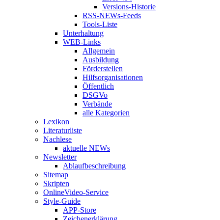
Versions-Historie
RSS-NEWs-Feeds
Tools-Liste
Unterhaltung
WEB-Links
Allgemein
Ausbildung
Förderstellen
Hilfsorganisationen
Öffentlich
DSGVo
Verbände
alle Kategorien
Lexikon
Literaturliste
Nachlese
aktuelle NEWs
Newsletter
Ablaufbeschreibung
Sitemap
Skripten
OnlineVideo-Service
Style-Guide
APP-Store
Zeichenerklärung