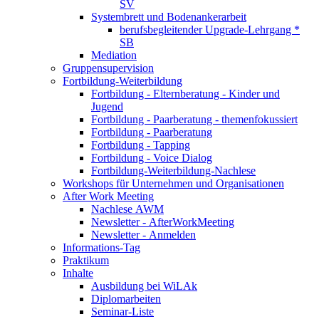
SV
Systembrett und Bodenankerarbeit
berufsbegleitender Upgrade-Lehrgang *
SB
Mediation
Gruppensupervision
Fortbildung-Weiterbildung
Fortbildung - Elternberatung - Kinder und
Jugend
Fortbildung - Paarberatung - themenfokussiert
Fortbildung - Paarberatung
Fortbildung - Tapping
Fortbildung - Voice Dialog
Fortbildung-Weiterbildung-Nachlese
Workshops für Unternehmen und Organisationen
After Work Meeting
Nachlese AWM
Newsletter - AfterWorkMeeting
Newsletter - Anmelden
Informations-Tag
Praktikum
Inhalte
Ausbildung bei WiLAk
Diplomarbeiten
Seminar-Liste