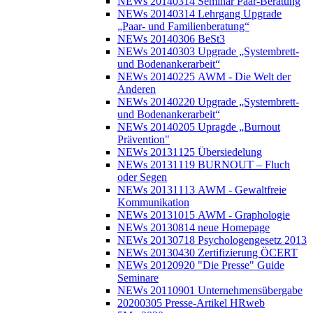
NEWs 20140314 Seminar Paar-Beratung
NEWs 20140314 Lehrgang Upgrade
„Paar- und Familienberatung“
NEWs 20140306 BeSt3
NEWs 20140303 Upgrade „Systembrett-
und Bodenankerarbeit“
NEWs 20140225 AWM - Die Welt der
Anderen
NEWs 20140220 Upgrade „Systembrett-
und Bodenankerarbeit“
NEWs 20140205 Upragde „Burnout
Prävention"
NEWs 20131125 Übersiedelung
NEWs 20131119 BURNOUT – Fluch
oder Segen
NEWs 20131113 AWM - Gewaltfreie
Kommunikation
NEWs 20131015 AWM - Graphologie
NEWs 20130814 neue Homepage
NEWs 20130718 Psychologengesetz 2013
NEWs 20130430 Zertifizierung ÖCERT
NEWs 20120920 "Die Presse" Guide
Seminare
NEWs 20110901 Unternehmensübergabe
20200305 Presse-Artikel HRweb