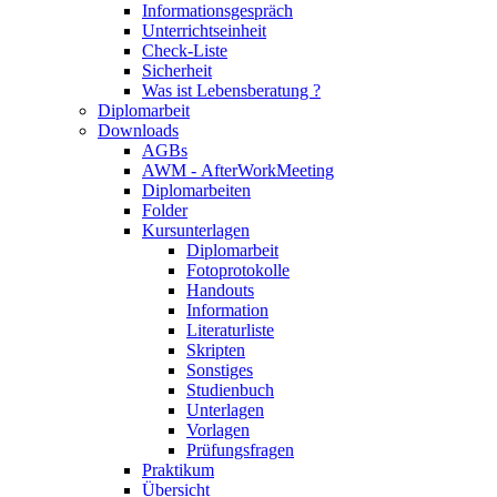
Informationsgespräch
Unterrichtseinheit
Check-Liste
Sicherheit
Was ist Lebensberatung ?
Diplomarbeit
Downloads
AGBs
AWM - AfterWorkMeeting
Diplomarbeiten
Folder
Kursunterlagen
Diplomarbeit
Fotoprotokolle
Handouts
Information
Literaturliste
Skripten
Sonstiges
Studienbuch
Unterlagen
Vorlagen
Prüfungsfragen
Praktikum
Übersicht