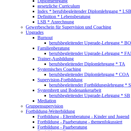
Diplomlehrgang
gesetzliche Curriculum
Index * berufsbegleitender Diplomlehrgang * LS
Definition * Lebensberatung
LSB * Anrechnung
Gewerbeschein für Supervision und Coaching
Upgrades
Burnout
berufsbegleitender Upgrade-Lehrgang * BO
Familienberatung
berufsbegleitender Upgrade-Lehrgang * F
Trainer-Ausbildung
berufsbegleitender Diplomlehrgang * TA
Systemisches Coaching
berufsbegleitender Diplomlehrgang * COA
Supervision-Fortbildung
berufsbegleitender Fortbildungslehrgang * 
Systembrett und Bodenankerarbeit
berufsbegleitender Upgrade-Lehrgang * SB
Mediation
Gruppensupervision
Fortbildung-Weiterbildung
Fortbildung - Elternberatung - Kinder und Jugend
Fortbildung - Paarberatung - themenfokussiert
Fortbildung - Paarberatung