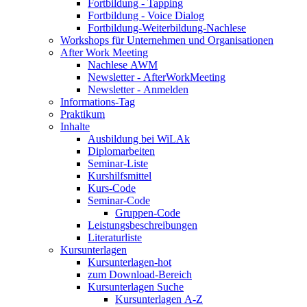
Fortbildung - Tapping
Fortbildung - Voice Dialog
Fortbildung-Weiterbildung-Nachlese
Workshops für Unternehmen und Organisationen
After Work Meeting
Nachlese AWM
Newsletter - AfterWorkMeeting
Newsletter - Anmelden
Informations-Tag
Praktikum
Inhalte
Ausbildung bei WiLAk
Diplomarbeiten
Seminar-Liste
Kurshilfsmittel
Kurs-Code
Seminar-Code
Gruppen-Code
Leistungsbeschreibungen
Literaturliste
Kursunterlagen
Kursunterlagen-hot
zum Download-Bereich
Kursunterlagen Suche
Kursunterlagen A-Z