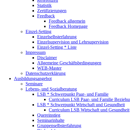
Referenzen
Statistik
Zertifizierungen
Feedback
Feedback allgemein
Feedback Homepage
Einzel-Setting
Einzelselbsterfahrung
Einzelsupervision und Lehrsupervision
Einzel-Setting * Liste
Impressum
Disclaimer
Allgemeine Geschäftsbedingungen
WEB-Master
Datenschutzerklärung
Ausbildungsangebot
Seminare
Lebens- und Sozialberatung
LSB * Schwerpunkt Paar- und Familie
Curriculum LSB Paar- und Familie Beziehu
LSB * Schwerpunkt Wirtschaft und Gesundheit
Curriculum LSB Wirtschaft und Gesundheit
Quereinstieg
Seminarinhalte
Gruppenselbsterfahrung