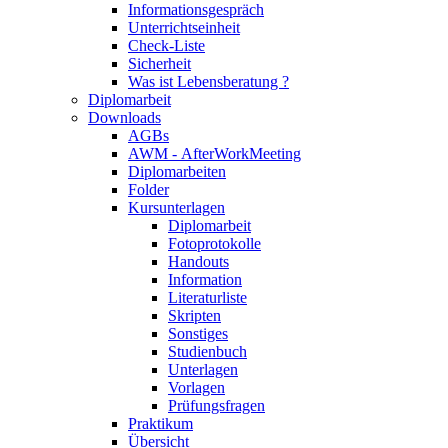
Informationsgespräch
Unterrichtseinheit
Check-Liste
Sicherheit
Was ist Lebensberatung ?
Diplomarbeit
Downloads
AGBs
AWM - AfterWorkMeeting
Diplomarbeiten
Folder
Kursunterlagen
Diplomarbeit
Fotoprotokolle
Handouts
Information
Literaturliste
Skripten
Sonstiges
Studienbuch
Unterlagen
Vorlagen
Prüfungsfragen
Praktikum
Übersicht