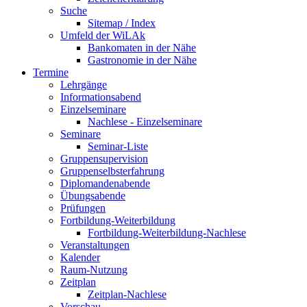
Suche
Sitemap / Index
Umfeld der WiLAk
Bankomaten in der Nähe
Gastronomie in der Nähe
Termine
Lehrgänge
Informationsabend
Einzelseminare
Nachlese - Einzelseminare
Seminare
Seminar-Liste
Gruppensupervision
Gruppenselbsterfahrung
Diplomandenabende
Übungsabende
Prüfungen
Fortbildung-Weiterbildung
Fortbildung-Weiterbildung-Nachlese
Veranstaltungen
Kalender
Raum-Nutzung
Zeitplan
Zeitplan-Nachlese
Vorschau