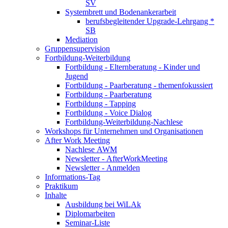
SV
Systembrett und Bodenankerarbeit
berufsbegleitender Upgrade-Lehrgang *
SB
Mediation
Gruppensupervision
Fortbildung-Weiterbildung
Fortbildung - Elternberatung - Kinder und
Jugend
Fortbildung - Paarberatung - themenfokussiert
Fortbildung - Paarberatung
Fortbildung - Tapping
Fortbildung - Voice Dialog
Fortbildung-Weiterbildung-Nachlese
Workshops für Unternehmen und Organisationen
After Work Meeting
Nachlese AWM
Newsletter - AfterWorkMeeting
Newsletter - Anmelden
Informations-Tag
Praktikum
Inhalte
Ausbildung bei WiLAk
Diplomarbeiten
Seminar-Liste