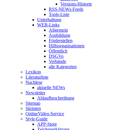
Versions-Historie
RSS-NEWs-Feeds
Tools-Liste
Unterhaltung
WEB-Links
Allgemein
Ausbildung
Förderstellen
Hilfsorganisationen
Öffentlich
DSGVo
Verbände
alle Kategorien
Lexikon
Literaturliste
Nachlese
aktuelle NEWs
Newsletter
Ablaufbeschreibung
Sitemap
Skripten
OnlineVideo-Service
Style-Guide
APP-Store
Zeichenerklärung