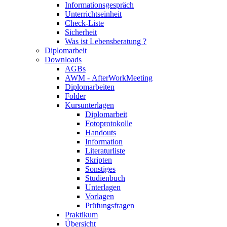
Informationsgespräch
Unterrichtseinheit
Check-Liste
Sicherheit
Was ist Lebensberatung ?
Diplomarbeit
Downloads
AGBs
AWM - AfterWorkMeeting
Diplomarbeiten
Folder
Kursunterlagen
Diplomarbeit
Fotoprotokolle
Handouts
Information
Literaturliste
Skripten
Sonstiges
Studienbuch
Unterlagen
Vorlagen
Prüfungsfragen
Praktikum
Übersicht