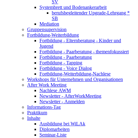
SV
Systembrett und Bodenankerarbeit
berufsbegleitender Upgrade-Lehrgang *
SB
Mediation
Gruppensupervision
Fortbildung-Weiterbildung
Fortbildung - Elternberatung - Kinder und
Jugend
Fortbildung - Paarberatung - themenfokussiert
Fortbildung - Paarberatung
Fortbildung - Tapping
Fortbildung - Voice Dialog
Fortbildung-Weiterbildung-Nachlese
Workshops für Unternehmen und Organisationen
After Work Meeting
Nachlese AWM
Newsletter - AfterWorkMeeting
Newsletter - Anmelden
Informations-Tag
Praktikum
Inhalte
Ausbildung bei WiLAk
Diplomarbeiten
Seminar-Liste