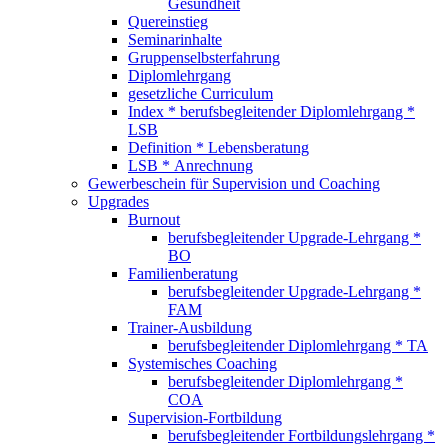
Gesundheit
Quereinstieg
Seminarinhalte
Gruppenselbsterfahrung
Diplomlehrgang
gesetzliche Curriculum
Index * berufsbegleitender Diplomlehrgang *
LSB
Definition * Lebensberatung
LSB * Anrechnung
Gewerbeschein für Supervision und Coaching
Upgrades
Burnout
berufsbegleitender Upgrade-Lehrgang *
BO
Familienberatung
berufsbegleitender Upgrade-Lehrgang *
FAM
Trainer-Ausbildung
berufsbegleitender Diplomlehrgang * TA
Systemisches Coaching
berufsbegleitender Diplomlehrgang *
COA
Supervision-Fortbildung
berufsbegleitender Fortbildungslehrgang *