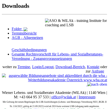
Downloads
Folder
Terminübersicht
AGB - Allgemeinen
Geschäftsbedingungen
Gesamte Rechtsvorschrift für Lebens- und Sozialberatungs-
Verordnung - Zugangsvoraussetzungen
weiter zu
Termine
,
Login/Logout
,
Download-Bereich
,
Kontakt
oder
zur
Anfrage
Wiener Lebens- und Sozialberater Akademie (WiLAk) | 1140 Wien |
M: +43 664 95 37 533 |
office@wilak.at
|
Impressum
Mit Geltung der neuen Regelungen für LSB-Ausbildungen (Lebens- und Beratungs-Verordnung NEU, BGBl. II
Nr. 116/2022, gültig ab 21.09.2022) wird ab 2024 kein weiterer LSB-Lehrgang mehr angeboten.