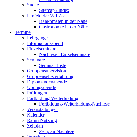
Suche
Sitemap / Index
Umfeld der WiLAk
Bankomaten in der Nähe
Gastronomie in der Nähe
Termine
Lehrgänge
Informationsabend
Einzelseminare
Nachlese - Einzelseminare
Seminare
Seminar-Liste
Gruppensupervision
Gruppenselbsterfahrung
Diplomandenabende
Übungsabende
Prüfungen
Fortbildung-Weiterbildung
Fortbildung-Weiterbildung-Nachlese
Veranstaltungen
Kalender
Raum-Nutzung
Zeitplan
Zeitplan-Nachlese
Vorschau