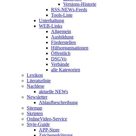
Versions-Historie
RSS-NEWs-Feeds
Tools-Liste
Unterhaltung
WEB-Links
Allgemein
Ausbildung
Förderstellen
Hilfsorganisationen
Öffentlich
DSGVo
Verbände
alle Kategorien
Lexikon
Literaturliste
Nachlese
aktuelle NEWs
Newsletter
Ablaufbeschreibung
Sitemap
Skripten
OnlineVideo-Service
Style-Guide
APP-Store
Zeichenerklärung