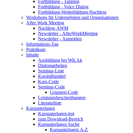
Fortbildung - Tapping
Fortbildung - Voice Dialog
Fortbildung-Weiterbildung-Nachlese
Workshops für Unternehmen und Organisationen
After Work Meeting
Nachlese AWM
Newsletter - AfterWorkMeeting
Newsletter - Anmelden
Informations-Tag
Praktikum
Inhalte
Ausbildung bei WiLAk
Diplomarbeiten
Seminar-Liste
Kurshilfsmittel
Kurs-Code
Seminar-Code
Gruppen-Code
Leistungsbeschreibungen
Literaturliste
Kursunterlagen
Kursunterlagen-hot
zum Download-Bereich
Kursunterlagen Suche
Kursunterlagen A-Z