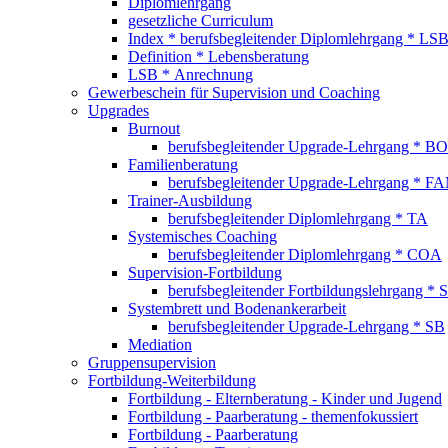
Diplomlehrgang
gesetzliche Curriculum
Index * berufsbegleitender Diplomlehrgang * LS
Definition * Lebensberatung
LSB * Anrechnung
Gewerbeschein für Supervision und Coaching
Upgrades
Burnout
berufsbegleitender Upgrade-Lehrgang * BO
Familienberatung
berufsbegleitender Upgrade-Lehrgang * F
Trainer-Ausbildung
berufsbegleitender Diplomlehrgang * TA
Systemisches Coaching
berufsbegleitender Diplomlehrgang * COA
Supervision-Fortbildung
berufsbegleitender Fortbildungslehrgang * 
Systembrett und Bodenankerarbeit
berufsbegleitender Upgrade-Lehrgang * SB
Mediation
Gruppensupervision
Fortbildung-Weiterbildung
Fortbildung - Elternberatung - Kinder und Jugend
Fortbildung - Paarberatung - themenfokussiert
Fortbildung - Paarberatung