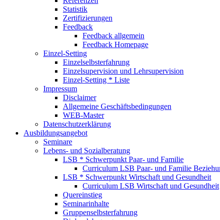
Referenzen
Statistik
Zertifizierungen
Feedback
Feedback allgemein
Feedback Homepage
Einzel-Setting
Einzelselbsterfahrung
Einzelsupervision und Lehrsupervision
Einzel-Setting * Liste
Impressum
Disclaimer
Allgemeine Geschäftsbedingungen
WEB-Master
Datenschutzerklärung
Ausbildungsangebot
Seminare
Lebens- und Sozialberatung
LSB * Schwerpunkt Paar- und Familie
Curriculum LSB Paar- und Familie Beziehu
LSB * Schwerpunkt Wirtschaft und Gesundheit
Curriculum LSB Wirtschaft und Gesundheit
Quereinstieg
Seminarinhalte
Gruppenselbsterfahrung