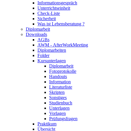
Informationsgespräch
Unterrichtseinheit
Check-Liste
Sicherheit
Was ist Lebensberatung ?
Diplomarbeit
Downloads
AGBs
AWM - AfterWorkMeeting
Diplomarbeiten
Folder
Kursunterlagen
Diplomarbeit
Fotoprotokolle
Handouts
Information
Literaturliste
Skripten
Sonstiges
Studienbuch
Unterlagen
Vorlagen
Prüfungsfragen
Praktikum
Übersicht