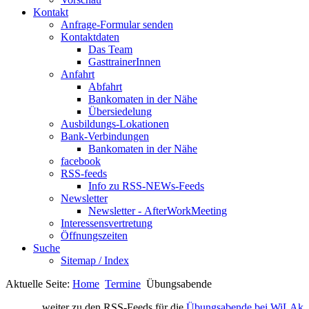
Kontakt
Anfrage-Formular senden
Kontaktdaten
Das Team
GasttrainerInnen
Anfahrt
Abfahrt
Bankomaten in der Nähe
Übersiedelung
Ausbildungs-Lokationen
Bank-Verbindungen
Bankomaten in der Nähe
facebook
RSS-feeds
Info zu RSS-NEWs-Feeds
Newsletter
Newsletter - AfterWorkMeeting
Interessensvertretung
Öffnungszeiten
Suche
Sitemap / Index
Aktuelle Seite:
Home
Termine
Übungsabende
weiter zu den RSS-Feeds für die