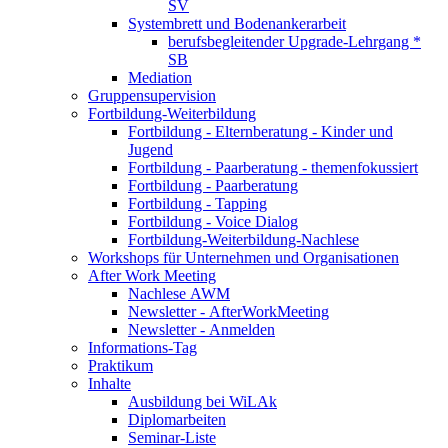
SV
Systembrett und Bodenankerarbeit
berufsbegleitender Upgrade-Lehrgang *
SB
Mediation
Gruppensupervision
Fortbildung-Weiterbildung
Fortbildung - Elternberatung - Kinder und
Jugend
Fortbildung - Paarberatung - themenfokussiert
Fortbildung - Paarberatung
Fortbildung - Tapping
Fortbildung - Voice Dialog
Fortbildung-Weiterbildung-Nachlese
Workshops für Unternehmen und Organisationen
After Work Meeting
Nachlese AWM
Newsletter - AfterWorkMeeting
Newsletter - Anmelden
Informations-Tag
Praktikum
Inhalte
Ausbildung bei WiLAk
Diplomarbeiten
Seminar-Liste