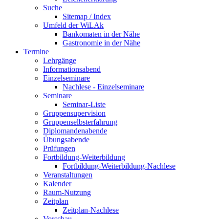
Suche
Sitemap / Index
Umfeld der WiLAk
Bankomaten in der Nähe
Gastronomie in der Nähe
Termine
Lehrgänge
Informationsabend
Einzelseminare
Nachlese - Einzelseminare
Seminare
Seminar-Liste
Gruppensupervision
Gruppenselbsterfahrung
Diplomandenabende
Übungsabende
Prüfungen
Fortbildung-Weiterbildung
Fortbildung-Weiterbildung-Nachlese
Veranstaltungen
Kalender
Raum-Nutzung
Zeitplan
Zeitplan-Nachlese
Vorschau