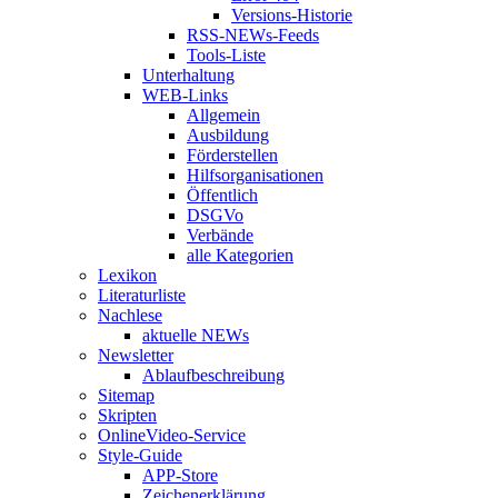
Versions-Historie
RSS-NEWs-Feeds
Tools-Liste
Unterhaltung
WEB-Links
Allgemein
Ausbildung
Förderstellen
Hilfsorganisationen
Öffentlich
DSGVo
Verbände
alle Kategorien
Lexikon
Literaturliste
Nachlese
aktuelle NEWs
Newsletter
Ablaufbeschreibung
Sitemap
Skripten
OnlineVideo-Service
Style-Guide
APP-Store
Zeichenerklärung