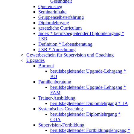
Gesundheit
Quereinstieg
Seminarinhalte
Gruppenselbsterfahrung
Diplomlehrgang
gesetzliche Curriculum
Index * berufsbegleitender Diplomlehrgang *
LSB
Definition * Lebensberatung
LSB * Anrechnung
Gewerbeschein für Supervision und Coaching
Upgrades
Burnout
berufsbegleitender Upgrade-Lehrgang *
BO
Familienberatung
berufsbegleitender Upgrade-Lehrgang *
FAM
Trainer-Ausbildung
berufsbegleitender Diplomlehrgang * TA
Systemisches Coaching
berufsbegleitender Diplomlehrgang *
COA
Supervision-Fortbildung
berufsbegleitender Fortbildungslehrgang *