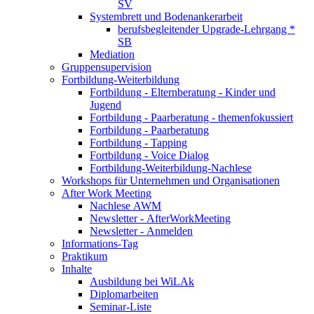
SV
Systembrett und Bodenankerarbeit
berufsbegleitender Upgrade-Lehrgang *
SB
Mediation
Gruppensupervision
Fortbildung-Weiterbildung
Fortbildung - Elternberatung - Kinder und
Jugend
Fortbildung - Paarberatung - themenfokussiert
Fortbildung - Paarberatung
Fortbildung - Tapping
Fortbildung - Voice Dialog
Fortbildung-Weiterbildung-Nachlese
Workshops für Unternehmen und Organisationen
After Work Meeting
Nachlese AWM
Newsletter - AfterWorkMeeting
Newsletter - Anmelden
Informations-Tag
Praktikum
Inhalte
Ausbildung bei WiLAk
Diplomarbeiten
Seminar-Liste