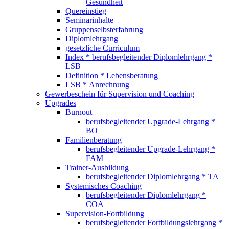
Gesundheit
Quereinstieg
Seminarinhalte
Gruppenselbsterfahrung
Diplomlehrgang
gesetzliche Curriculum
Index * berufsbegleitender Diplomlehrgang *
LSB
Definition * Lebensberatung
LSB * Anrechnung
Gewerbeschein für Supervision und Coaching
Upgrades
Burnout
berufsbegleitender Upgrade-Lehrgang *
BO
Familienberatung
berufsbegleitender Upgrade-Lehrgang *
FAM
Trainer-Ausbildung
berufsbegleitender Diplomlehrgang * TA
Systemisches Coaching
berufsbegleitender Diplomlehrgang *
COA
Supervision-Fortbildung
berufsbegleitender Fortbildungslehrgang *