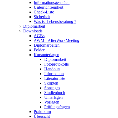
Informationsgespräch
Unterrichtseinheit
Check-Liste
Sicherheit
Was ist Lebensberatung ?
Diplomarbeit
Downloads
AGBs
AWM - AfterWorkMeeting
Diplomarbeiten
Folder
Kursunterlagen
Diplomarbeit
Fotoprotokolle
Handouts
Information
Literaturliste
Skripten
Sonstiges
Studienbuch
Unterlagen
Vorlagen
Prüfungsfragen
Praktikum
Übersicht