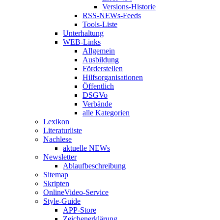
Versions-Historie
RSS-NEWs-Feeds
Tools-Liste
Unterhaltung
WEB-Links
Allgemein
Ausbildung
Förderstellen
Hilfsorganisationen
Öffentlich
DSGVo
Verbände
alle Kategorien
Lexikon
Literaturliste
Nachlese
aktuelle NEWs
Newsletter
Ablaufbeschreibung
Sitemap
Skripten
OnlineVideo-Service
Style-Guide
APP-Store
Zeichenerklärung