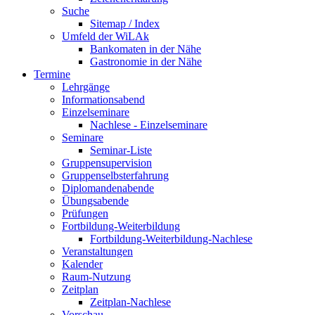
Suche
Sitemap / Index
Umfeld der WiLAk
Bankomaten in der Nähe
Gastronomie in der Nähe
Termine
Lehrgänge
Informationsabend
Einzelseminare
Nachlese - Einzelseminare
Seminare
Seminar-Liste
Gruppensupervision
Gruppenselbsterfahrung
Diplomandenabende
Übungsabende
Prüfungen
Fortbildung-Weiterbildung
Fortbildung-Weiterbildung-Nachlese
Veranstaltungen
Kalender
Raum-Nutzung
Zeitplan
Zeitplan-Nachlese
Vorschau