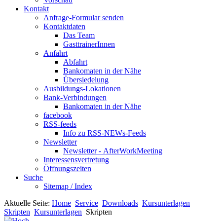
Kontakt
Anfrage-Formular senden
Kontaktdaten
Das Team
GasttrainerInnen
Anfahrt
Abfahrt
Bankomaten in der Nähe
Übersiedelung
Ausbildungs-Lokationen
Bank-Verbindungen
Bankomaten in der Nähe
facebook
RSS-feeds
Info zu RSS-NEWs-Feeds
Newsletter
Newsletter - AfterWorkMeeting
Interessensvertretung
Öffnungszeiten
Suche
Sitemap / Index
Aktuelle Seite:
Home
Service
Downloads
Kursunterlagen
Skripten
Kursunterlagen
Skripten