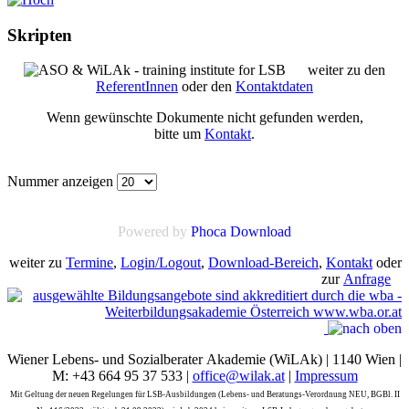
Skripten
weiter zu den
ReferentInnen
oder den
Kontaktdaten
Wenn gewünschte Dokumente nicht gefunden werden,
bitte um
Kontakt
.
Nummer anzeigen
Powered by
Phoca Download
weiter zu
Termine
,
Login/Logout
,
Download-Bereich
,
Kontakt
oder
zur
Anfrage
Wiener Lebens- und Sozialberater Akademie (WiLAk) | 1140 Wien |
M: +43 664 95 37 533 |
office@wilak.at
|
Impressum
Mit Geltung der neuen Regelungen für LSB-Ausbildungen (Lebens- und Beratungs-Verordnung NEU, BGBl. II