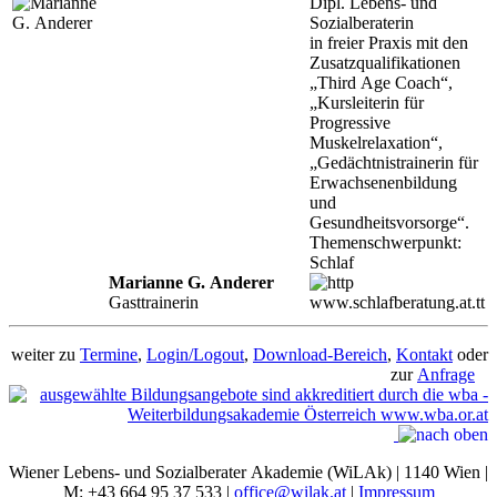
Dipl. Lebens- und
Sozialberaterin
in freier Praxis mit den
Zusatzqualifikationen
„Third Age Coach“,
„Kursleiterin für
Progressive
Muskelrelaxation“,
„Gedächtnistrainerin für
Erwachsenenbildung
und
Gesundheitsvorsorge“.
Themenschwerpunkt:
Schlaf
Marianne G. Anderer
Gasttrainerin
www.schlafberatung.at.tt
weiter zu
Termine
,
Login/Logout
,
Download-Bereich
,
Kontakt
oder
zur
Anfrage
Wiener Lebens- und Sozialberater Akademie (WiLAk) | 1140 Wien |
M: +43 664 95 37 533 |
office@wilak.at
|
Impressum