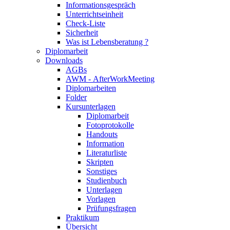
Informationsgespräch
Unterrichtseinheit
Check-Liste
Sicherheit
Was ist Lebensberatung ?
Diplomarbeit
Downloads
AGBs
AWM - AfterWorkMeeting
Diplomarbeiten
Folder
Kursunterlagen
Diplomarbeit
Fotoprotokolle
Handouts
Information
Literaturliste
Skripten
Sonstiges
Studienbuch
Unterlagen
Vorlagen
Prüfungsfragen
Praktikum
Übersicht