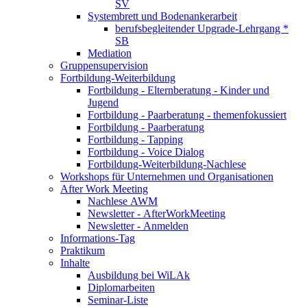
SV
Systembrett und Bodenankerarbeit
berufsbegleitender Upgrade-Lehrgang *
SB
Mediation
Gruppensupervision
Fortbildung-Weiterbildung
Fortbildung - Elternberatung - Kinder und
Jugend
Fortbildung - Paarberatung - themenfokussiert
Fortbildung - Paarberatung
Fortbildung - Tapping
Fortbildung - Voice Dialog
Fortbildung-Weiterbildung-Nachlese
Workshops für Unternehmen und Organisationen
After Work Meeting
Nachlese AWM
Newsletter - AfterWorkMeeting
Newsletter - Anmelden
Informations-Tag
Praktikum
Inhalte
Ausbildung bei WiLAk
Diplomarbeiten
Seminar-Liste