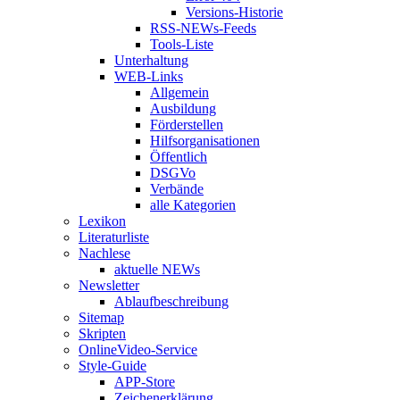
Versions-Historie
RSS-NEWs-Feeds
Tools-Liste
Unterhaltung
WEB-Links
Allgemein
Ausbildung
Förderstellen
Hilfsorganisationen
Öffentlich
DSGVo
Verbände
alle Kategorien
Lexikon
Literaturliste
Nachlese
aktuelle NEWs
Newsletter
Ablaufbeschreibung
Sitemap
Skripten
OnlineVideo-Service
Style-Guide
APP-Store
Zeichenerklärung