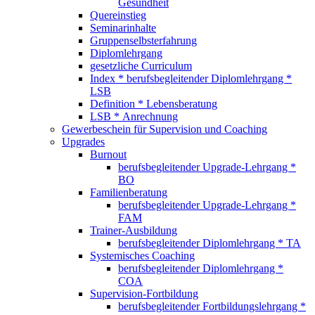
Gesundheit
Quereinstieg
Seminarinhalte
Gruppenselbsterfahrung
Diplomlehrgang
gesetzliche Curriculum
Index * berufsbegleitender Diplomlehrgang *
LSB
Definition * Lebensberatung
LSB * Anrechnung
Gewerbeschein für Supervision und Coaching
Upgrades
Burnout
berufsbegleitender Upgrade-Lehrgang *
BO
Familienberatung
berufsbegleitender Upgrade-Lehrgang *
FAM
Trainer-Ausbildung
berufsbegleitender Diplomlehrgang * TA
Systemisches Coaching
berufsbegleitender Diplomlehrgang *
COA
Supervision-Fortbildung
berufsbegleitender Fortbildungslehrgang *