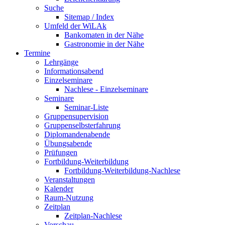
Suche
Sitemap / Index
Umfeld der WiLAk
Bankomaten in der Nähe
Gastronomie in der Nähe
Termine
Lehrgänge
Informationsabend
Einzelseminare
Nachlese - Einzelseminare
Seminare
Seminar-Liste
Gruppensupervision
Gruppenselbsterfahrung
Diplomandenabende
Übungsabende
Prüfungen
Fortbildung-Weiterbildung
Fortbildung-Weiterbildung-Nachlese
Veranstaltungen
Kalender
Raum-Nutzung
Zeitplan
Zeitplan-Nachlese
Vorschau