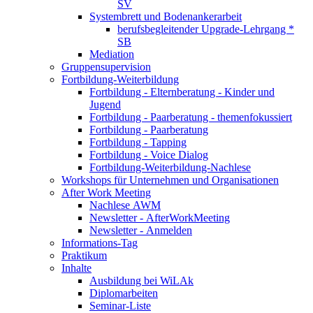
SV
Systembrett und Bodenankerarbeit
berufsbegleitender Upgrade-Lehrgang *
SB
Mediation
Gruppensupervision
Fortbildung-Weiterbildung
Fortbildung - Elternberatung - Kinder und
Jugend
Fortbildung - Paarberatung - themenfokussiert
Fortbildung - Paarberatung
Fortbildung - Tapping
Fortbildung - Voice Dialog
Fortbildung-Weiterbildung-Nachlese
Workshops für Unternehmen und Organisationen
After Work Meeting
Nachlese AWM
Newsletter - AfterWorkMeeting
Newsletter - Anmelden
Informations-Tag
Praktikum
Inhalte
Ausbildung bei WiLAk
Diplomarbeiten
Seminar-Liste