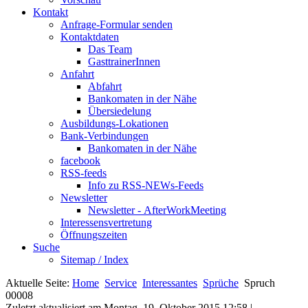
Kontakt
Anfrage-Formular senden
Kontaktdaten
Das Team
GasttrainerInnen
Anfahrt
Abfahrt
Bankomaten in der Nähe
Übersiedelung
Ausbildungs-Lokationen
Bank-Verbindungen
Bankomaten in der Nähe
facebook
RSS-feeds
Info zu RSS-NEWs-Feeds
Newsletter
Newsletter - AfterWorkMeeting
Interessensvertretung
Öffnungszeiten
Suche
Sitemap / Index
Aktuelle Seite:
Home
Service
Interessantes
Sprüche
Spruch
00008
Zuletzt aktualisiert am Montag, 19. Oktober 2015 12:58
|