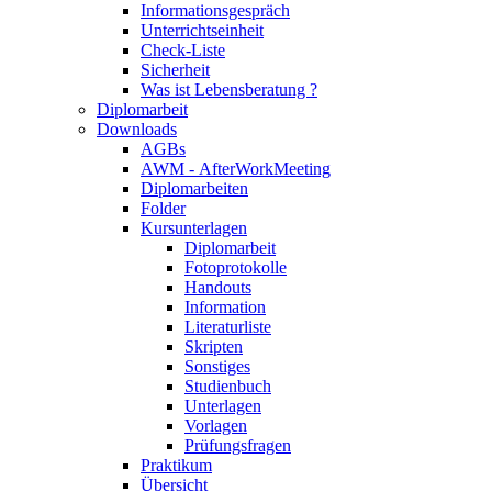
Informationsgespräch
Unterrichtseinheit
Check-Liste
Sicherheit
Was ist Lebensberatung ?
Diplomarbeit
Downloads
AGBs
AWM - AfterWorkMeeting
Diplomarbeiten
Folder
Kursunterlagen
Diplomarbeit
Fotoprotokolle
Handouts
Information
Literaturliste
Skripten
Sonstiges
Studienbuch
Unterlagen
Vorlagen
Prüfungsfragen
Praktikum
Übersicht