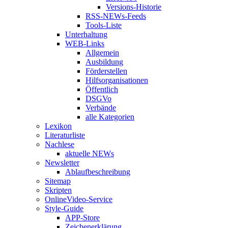
Versions-Historie
RSS-NEWs-Feeds
Tools-Liste
Unterhaltung
WEB-Links
Allgemein
Ausbildung
Förderstellen
Hilfsorganisationen
Öffentlich
DSGVo
Verbände
alle Kategorien
Lexikon
Literaturliste
Nachlese
aktuelle NEWs
Newsletter
Ablaufbeschreibung
Sitemap
Skripten
OnlineVideo-Service
Style-Guide
APP-Store
Zeichenerklärung