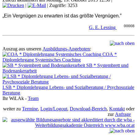
|
| Zugriffe: 3253
„Ein Vergnügen zu erwarten ist das größte Vergnügen.”
00008
G. E. Lessing
Auszug aus unseren
Ausbildungs-Angeboten
:
COA *
Diplomlehrgang Systemisches Coaching
SB * Systembrett und
Bodenankerarbeit
LSB * Diplomlehrgang Lebens- und Sozialberatung / Psychosoziale
Beratung
Ihr WiLAk -
Team
weiter zu
Termine
,
Login/Logout
,
Download-Bereich
,
Kontakt
oder
zur
Anfrage