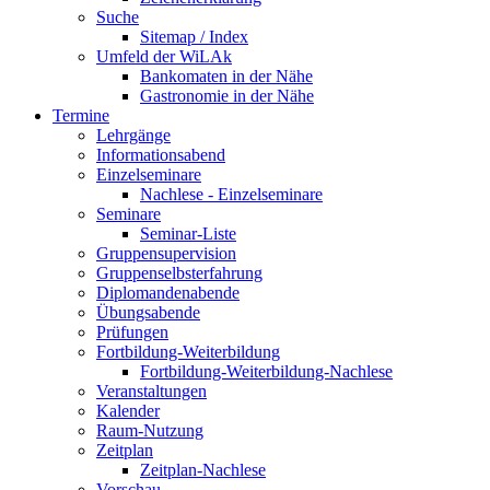
Suche
Sitemap / Index
Umfeld der WiLAk
Bankomaten in der Nähe
Gastronomie in der Nähe
Termine
Lehrgänge
Informationsabend
Einzelseminare
Nachlese - Einzelseminare
Seminare
Seminar-Liste
Gruppensupervision
Gruppenselbsterfahrung
Diplomandenabende
Übungsabende
Prüfungen
Fortbildung-Weiterbildung
Fortbildung-Weiterbildung-Nachlese
Veranstaltungen
Kalender
Raum-Nutzung
Zeitplan
Zeitplan-Nachlese
Vorschau