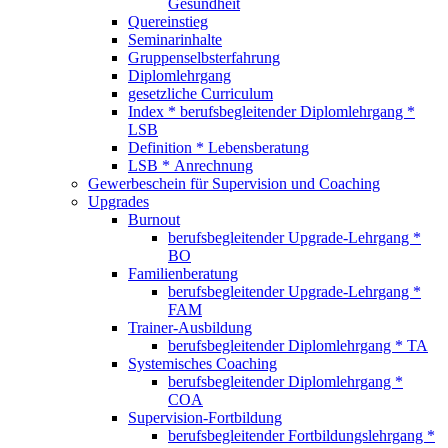
Gesundheit
Quereinstieg
Seminarinhalte
Gruppenselbsterfahrung
Diplomlehrgang
gesetzliche Curriculum
Index * berufsbegleitender Diplomlehrgang *
LSB
Definition * Lebensberatung
LSB * Anrechnung
Gewerbeschein für Supervision und Coaching
Upgrades
Burnout
berufsbegleitender Upgrade-Lehrgang *
BO
Familienberatung
berufsbegleitender Upgrade-Lehrgang *
FAM
Trainer-Ausbildung
berufsbegleitender Diplomlehrgang * TA
Systemisches Coaching
berufsbegleitender Diplomlehrgang *
COA
Supervision-Fortbildung
berufsbegleitender Fortbildungslehrgang *