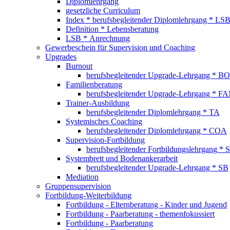
Diplomlehrgang
gesetzliche Curriculum
Index * berufsbegleitender Diplomlehrgang * LS
Definition * Lebensberatung
LSB * Anrechnung
Gewerbeschein für Supervision und Coaching
Upgrades
Burnout
berufsbegleitender Upgrade-Lehrgang * BO
Familienberatung
berufsbegleitender Upgrade-Lehrgang * F
Trainer-Ausbildung
berufsbegleitender Diplomlehrgang * TA
Systemisches Coaching
berufsbegleitender Diplomlehrgang * COA
Supervision-Fortbildung
berufsbegleitender Fortbildungslehrgang * 
Systembrett und Bodenankerarbeit
berufsbegleitender Upgrade-Lehrgang * SB
Mediation
Gruppensupervision
Fortbildung-Weiterbildung
Fortbildung - Elternberatung - Kinder und Jugend
Fortbildung - Paarberatung - themenfokussiert
Fortbildung - Paarberatung