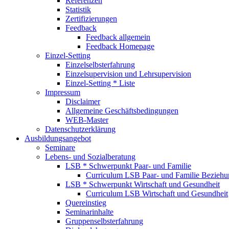
Referenzen
Statistik
Zertifizierungen
Feedback
Feedback allgemein
Feedback Homepage
Einzel-Setting
Einzelselbsterfahrung
Einzelsupervision und Lehrsupervision
Einzel-Setting * Liste
Impressum
Disclaimer
Allgemeine Geschäftsbedingungen
WEB-Master
Datenschutzerklärung
Ausbildungsangebot
Seminare
Lebens- und Sozialberatung
LSB * Schwerpunkt Paar- und Familie
Curriculum LSB Paar- und Familie Beziehu
LSB * Schwerpunkt Wirtschaft und Gesundheit
Curriculum LSB Wirtschaft und Gesundheit
Quereinstieg
Seminarinhalte
Gruppenselbsterfahrung