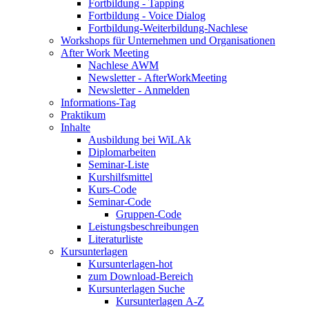
Fortbildung - Tapping
Fortbildung - Voice Dialog
Fortbildung-Weiterbildung-Nachlese
Workshops für Unternehmen und Organisationen
After Work Meeting
Nachlese AWM
Newsletter - AfterWorkMeeting
Newsletter - Anmelden
Informations-Tag
Praktikum
Inhalte
Ausbildung bei WiLAk
Diplomarbeiten
Seminar-Liste
Kurshilfsmittel
Kurs-Code
Seminar-Code
Gruppen-Code
Leistungsbeschreibungen
Literaturliste
Kursunterlagen
Kursunterlagen-hot
zum Download-Bereich
Kursunterlagen Suche
Kursunterlagen A-Z