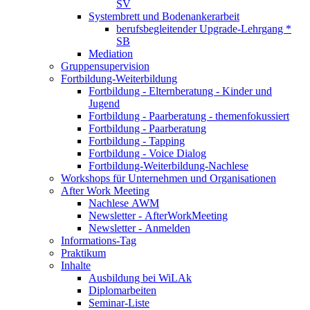
SV
Systembrett und Bodenankerarbeit
berufsbegleitender Upgrade-Lehrgang *
SB
Mediation
Gruppensupervision
Fortbildung-Weiterbildung
Fortbildung - Elternberatung - Kinder und
Jugend
Fortbildung - Paarberatung - themenfokussiert
Fortbildung - Paarberatung
Fortbildung - Tapping
Fortbildung - Voice Dialog
Fortbildung-Weiterbildung-Nachlese
Workshops für Unternehmen und Organisationen
After Work Meeting
Nachlese AWM
Newsletter - AfterWorkMeeting
Newsletter - Anmelden
Informations-Tag
Praktikum
Inhalte
Ausbildung bei WiLAk
Diplomarbeiten
Seminar-Liste