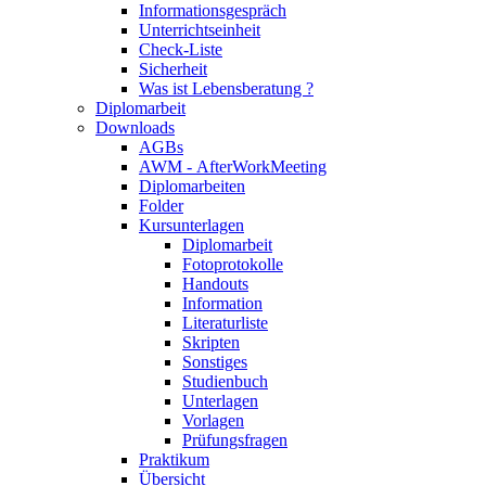
Informationsgespräch
Unterrichtseinheit
Check-Liste
Sicherheit
Was ist Lebensberatung ?
Diplomarbeit
Downloads
AGBs
AWM - AfterWorkMeeting
Diplomarbeiten
Folder
Kursunterlagen
Diplomarbeit
Fotoprotokolle
Handouts
Information
Literaturliste
Skripten
Sonstiges
Studienbuch
Unterlagen
Vorlagen
Prüfungsfragen
Praktikum
Übersicht