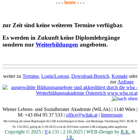
- - -
heute
- - -
zur Zeit sind keine weiteren Termine verfügbar.
Es werden in Zukunft keine Diplomlehrgänge
sondern nur
Weiterbildungen
angeboten.
weiter zu
Termine
,
Login/Logout
,
Download-Bereich
,
Kontakt
oder
zur
Anfrage
Wiener Lebens- und Sozialberater Akademie (WiLAk) | 1140 Wien |
M: +43 664 95 37 533 |
office@wilak.at
|
Impressum
Mit Geltung der neuen Regelungen für LSB-Ausbildungen (Lebens- und Beratungs-Verordnung NEU, BGBl. II
Nr. 116/2022, gültig ab 21.09.2022) wird ab 2024 kein weiterer LSB-Lehrgang mehr angeboten.
Copyright © 2025 |
V
4.131 | 2.10.2025 | WEB-Design by
R.K.
&
J.R.