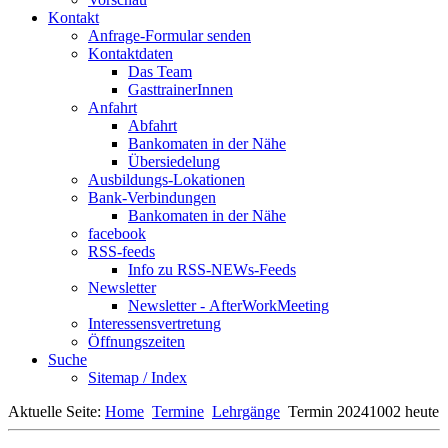
Kontakt
Anfrage-Formular senden
Kontaktdaten
Das Team
GasttrainerInnen
Anfahrt
Abfahrt
Bankomaten in der Nähe
Übersiedelung
Ausbildungs-Lokationen
Bank-Verbindungen
Bankomaten in der Nähe
facebook
RSS-feeds
Info zu RSS-NEWs-Feeds
Newsletter
Newsletter - AfterWorkMeeting
Interessensvertretung
Öffnungszeiten
Suche
Sitemap / Index
Aktuelle Seite:
Home
Termine
Lehrgänge
Termin 20241002 heute