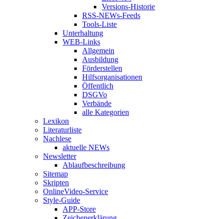
Versions-Historie
RSS-NEWs-Feeds
Tools-Liste
Unterhaltung
WEB-Links
Allgemein
Ausbildung
Förderstellen
Hilfsorganisationen
Öffentlich
DSGVo
Verbände
alle Kategorien
Lexikon
Literaturliste
Nachlese
aktuelle NEWs
Newsletter
Ablaufbeschreibung
Sitemap
Skripten
OnlineVideo-Service
Style-Guide
APP-Store
Zeichenerklärung