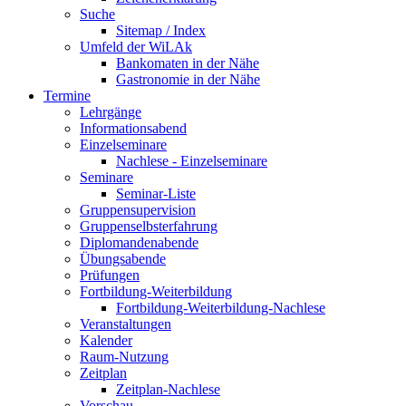
Suche
Sitemap / Index
Umfeld der WiLAk
Bankomaten in der Nähe
Gastronomie in der Nähe
Termine
Lehrgänge
Informationsabend
Einzelseminare
Nachlese - Einzelseminare
Seminare
Seminar-Liste
Gruppensupervision
Gruppenselbsterfahrung
Diplomandenabende
Übungsabende
Prüfungen
Fortbildung-Weiterbildung
Fortbildung-Weiterbildung-Nachlese
Veranstaltungen
Kalender
Raum-Nutzung
Zeitplan
Zeitplan-Nachlese
Vorschau