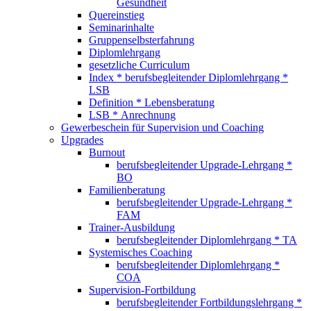
Gesundheit
Quereinstieg
Seminarinhalte
Gruppenselbsterfahrung
Diplomlehrgang
gesetzliche Curriculum
Index * berufsbegleitender Diplomlehrgang *
LSB
Definition * Lebensberatung
LSB * Anrechnung
Gewerbeschein für Supervision und Coaching
Upgrades
Burnout
berufsbegleitender Upgrade-Lehrgang *
BO
Familienberatung
berufsbegleitender Upgrade-Lehrgang *
FAM
Trainer-Ausbildung
berufsbegleitender Diplomlehrgang * TA
Systemisches Coaching
berufsbegleitender Diplomlehrgang *
COA
Supervision-Fortbildung
berufsbegleitender Fortbildungslehrgang *