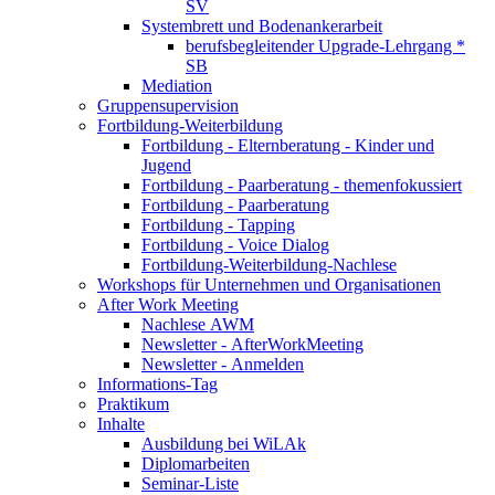
SV
Systembrett und Bodenankerarbeit
berufsbegleitender Upgrade-Lehrgang *
SB
Mediation
Gruppensupervision
Fortbildung-Weiterbildung
Fortbildung - Elternberatung - Kinder und
Jugend
Fortbildung - Paarberatung - themenfokussiert
Fortbildung - Paarberatung
Fortbildung - Tapping
Fortbildung - Voice Dialog
Fortbildung-Weiterbildung-Nachlese
Workshops für Unternehmen und Organisationen
After Work Meeting
Nachlese AWM
Newsletter - AfterWorkMeeting
Newsletter - Anmelden
Informations-Tag
Praktikum
Inhalte
Ausbildung bei WiLAk
Diplomarbeiten
Seminar-Liste