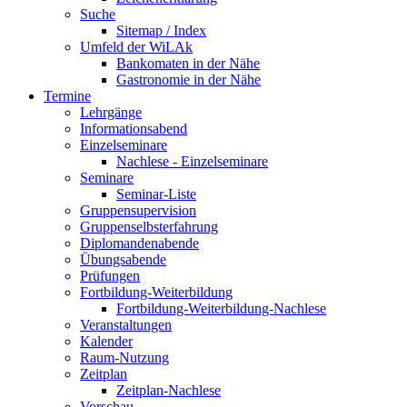
Suche
Sitemap / Index
Umfeld der WiLAk
Bankomaten in der Nähe
Gastronomie in der Nähe
Termine
Lehrgänge
Informationsabend
Einzelseminare
Nachlese - Einzelseminare
Seminare
Seminar-Liste
Gruppensupervision
Gruppenselbsterfahrung
Diplomandenabende
Übungsabende
Prüfungen
Fortbildung-Weiterbildung
Fortbildung-Weiterbildung-Nachlese
Veranstaltungen
Kalender
Raum-Nutzung
Zeitplan
Zeitplan-Nachlese
Vorschau