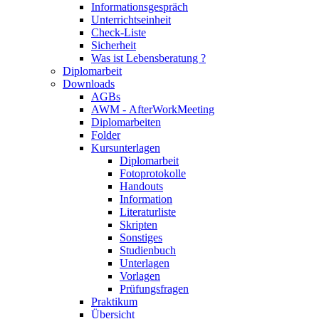
Informationsgespräch
Unterrichtseinheit
Check-Liste
Sicherheit
Was ist Lebensberatung ?
Diplomarbeit
Downloads
AGBs
AWM - AfterWorkMeeting
Diplomarbeiten
Folder
Kursunterlagen
Diplomarbeit
Fotoprotokolle
Handouts
Information
Literaturliste
Skripten
Sonstiges
Studienbuch
Unterlagen
Vorlagen
Prüfungsfragen
Praktikum
Übersicht