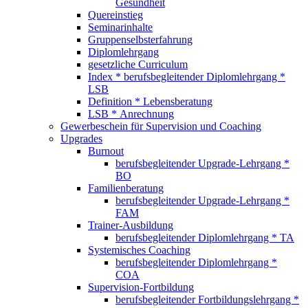
Gesundheit
Quereinstieg
Seminarinhalte
Gruppenselbsterfahrung
Diplomlehrgang
gesetzliche Curriculum
Index * berufsbegleitender Diplomlehrgang *
LSB
Definition * Lebensberatung
LSB * Anrechnung
Gewerbeschein für Supervision und Coaching
Upgrades
Burnout
berufsbegleitender Upgrade-Lehrgang *
BO
Familienberatung
berufsbegleitender Upgrade-Lehrgang *
FAM
Trainer-Ausbildung
berufsbegleitender Diplomlehrgang * TA
Systemisches Coaching
berufsbegleitender Diplomlehrgang *
COA
Supervision-Fortbildung
berufsbegleitender Fortbildungslehrgang *