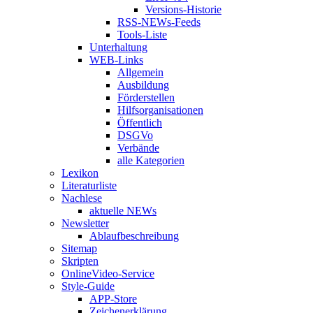
Versions-Historie
RSS-NEWs-Feeds
Tools-Liste
Unterhaltung
WEB-Links
Allgemein
Ausbildung
Förderstellen
Hilfsorganisationen
Öffentlich
DSGVo
Verbände
alle Kategorien
Lexikon
Literaturliste
Nachlese
aktuelle NEWs
Newsletter
Ablaufbeschreibung
Sitemap
Skripten
OnlineVideo-Service
Style-Guide
APP-Store
Zeichenerklärung