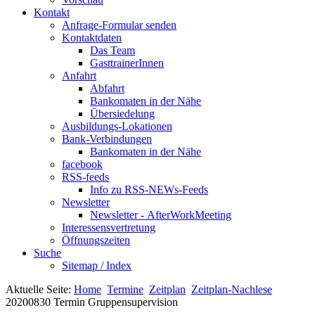
Kontakt
Anfrage-Formular senden
Kontaktdaten
Das Team
GasttrainerInnen
Anfahrt
Abfahrt
Bankomaten in der Nähe
Übersiedelung
Ausbildungs-Lokationen
Bank-Verbindungen
Bankomaten in der Nähe
facebook
RSS-feeds
Info zu RSS-NEWs-Feeds
Newsletter
Newsletter - AfterWorkMeeting
Interessensvertretung
Öffnungszeiten
Suche
Sitemap / Index
Aktuelle Seite:
Home
Termine
Zeitplan
Zeitplan-Nachlese
20200830 Termin Gruppensupervision