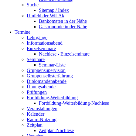
Suche
Sitemap / Index
Umfeld der WiLAk
Bankomaten in der Nähe
Gastronomie in der Nähe
Termine
Lehrgänge
Informationsabend
Einzelseminare
Nachlese - Einzelseminare
Seminare
Seminar-Liste
Gruppensupervision
Gruppenselbsterfahrung
Diplomandenabende
Übungsabende
Prüfungen
Fortbildung-Weiterbildung
Fortbildung-Weiterbildung-Nachlese
Veranstaltungen
Kalender
Raum-Nutzung
Zeitplan
Zeitplan-Nachlese
Vorschau