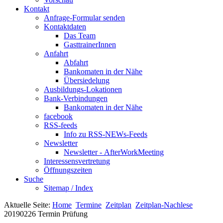
Kontakt
Anfrage-Formular senden
Kontaktdaten
Das Team
GasttrainerInnen
Anfahrt
Abfahrt
Bankomaten in der Nähe
Übersiedelung
Ausbildungs-Lokationen
Bank-Verbindungen
Bankomaten in der Nähe
facebook
RSS-feeds
Info zu RSS-NEWs-Feeds
Newsletter
Newsletter - AfterWorkMeeting
Interessensvertretung
Öffnungszeiten
Suche
Sitemap / Index
Aktuelle Seite:
Home
Termine
Zeitplan
Zeitplan-Nachlese
20190226 Termin Prüfung