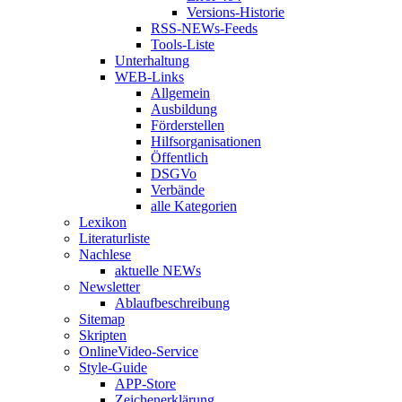
Versions-Historie
RSS-NEWs-Feeds
Tools-Liste
Unterhaltung
WEB-Links
Allgemein
Ausbildung
Förderstellen
Hilfsorganisationen
Öffentlich
DSGVo
Verbände
alle Kategorien
Lexikon
Literaturliste
Nachlese
aktuelle NEWs
Newsletter
Ablaufbeschreibung
Sitemap
Skripten
OnlineVideo-Service
Style-Guide
APP-Store
Zeichenerklärung