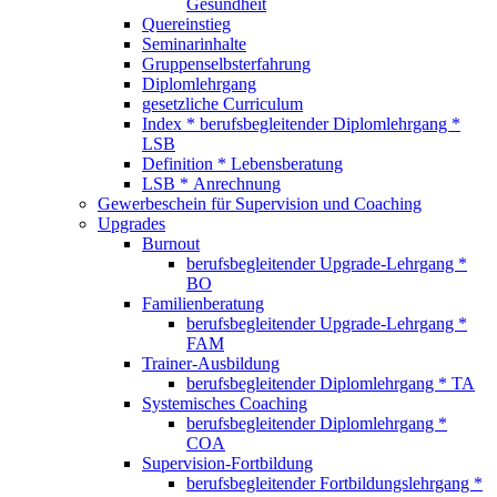
Gesundheit
Quereinstieg
Seminarinhalte
Gruppenselbsterfahrung
Diplomlehrgang
gesetzliche Curriculum
Index * berufsbegleitender Diplomlehrgang *
LSB
Definition * Lebensberatung
LSB * Anrechnung
Gewerbeschein für Supervision und Coaching
Upgrades
Burnout
berufsbegleitender Upgrade-Lehrgang *
BO
Familienberatung
berufsbegleitender Upgrade-Lehrgang *
FAM
Trainer-Ausbildung
berufsbegleitender Diplomlehrgang * TA
Systemisches Coaching
berufsbegleitender Diplomlehrgang *
COA
Supervision-Fortbildung
berufsbegleitender Fortbildungslehrgang *