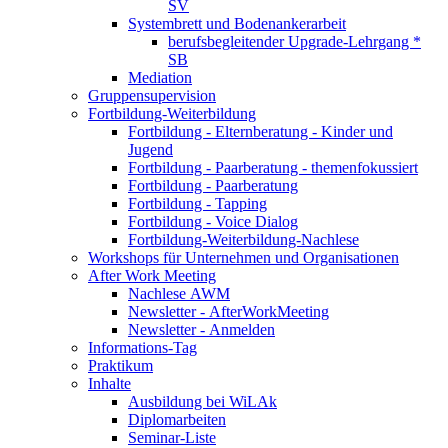
SV
Systembrett und Bodenankerarbeit
berufsbegleitender Upgrade-Lehrgang *
SB
Mediation
Gruppensupervision
Fortbildung-Weiterbildung
Fortbildung - Elternberatung - Kinder und
Jugend
Fortbildung - Paarberatung - themenfokussiert
Fortbildung - Paarberatung
Fortbildung - Tapping
Fortbildung - Voice Dialog
Fortbildung-Weiterbildung-Nachlese
Workshops für Unternehmen und Organisationen
After Work Meeting
Nachlese AWM
Newsletter - AfterWorkMeeting
Newsletter - Anmelden
Informations-Tag
Praktikum
Inhalte
Ausbildung bei WiLAk
Diplomarbeiten
Seminar-Liste