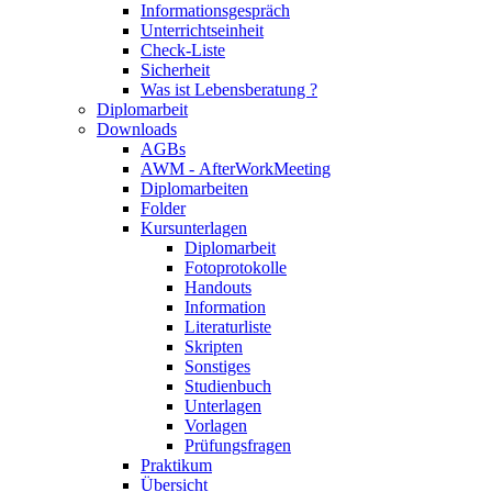
Informationsgespräch
Unterrichtseinheit
Check-Liste
Sicherheit
Was ist Lebensberatung ?
Diplomarbeit
Downloads
AGBs
AWM - AfterWorkMeeting
Diplomarbeiten
Folder
Kursunterlagen
Diplomarbeit
Fotoprotokolle
Handouts
Information
Literaturliste
Skripten
Sonstiges
Studienbuch
Unterlagen
Vorlagen
Prüfungsfragen
Praktikum
Übersicht