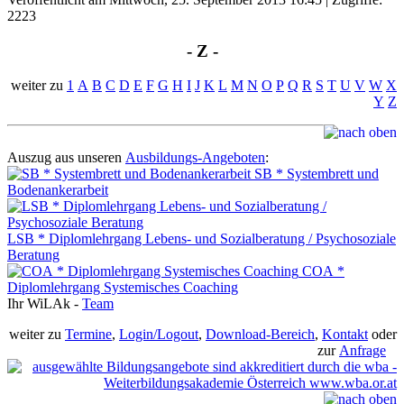
2223
- Z -
weiter zu
1
A
B
C
D
E
F
G
H
I
J
K
L
M
N
O
P
Q
R
S
T
U
V
W
X
Y
Z
Auszug aus unseren
Ausbildungs-Angeboten
:
SB * Systembrett und
Bodenankerarbeit
LSB * Diplomlehrgang Lebens- und Sozialberatung / Psychosoziale
Beratung
COA *
Diplomlehrgang Systemisches Coaching
Ihr WiLAk -
Team
weiter zu
Termine
,
Login/Logout
,
Download-Bereich
,
Kontakt
oder
zur
Anfrage