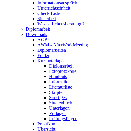
Informationsgespräch
Unterrichtseinheit
Check-Liste
Sicherheit
Was ist Lebensberatung ?
Diplomarbeit
Downloads
AGBs
AWM - AfterWorkMeeting
Diplomarbeiten
Folder
Kursunterlagen
Diplomarbeit
Fotoprotokolle
Handouts
Information
Literaturliste
Skripten
Sonstiges
Studienbuch
Unterlagen
Vorlagen
Prüfungsfragen
Praktikum
Übersicht