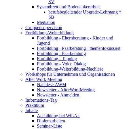
SV
Systembrett und Bodenankerarbeit
berufsbegleitender Upgrade-Lehrgang *
SB
Mediation
Gruppensupervision
Fortbildung-Weiterbildung
Fortbildung - Elternberatung - Kinder und
Jugend
Fortbildung - Paarberatung - themenfokussiert
Fortbildung - Paarberatung
Fortbildung - Tapping
Fortbildung - Voice Dialog
Fortbildung-Weiterbildung-Nachlese
Workshops für Unternehmen und Organisationen
After Work Meeting
Nachlese AWM
Newsletter - AfterWorkMeeting
Newsletter - Anmelden
Informations-Tag
Praktikum
Inhalte
Ausbildung bei WiLAk
Diplomarbeiten
Seminar-Liste