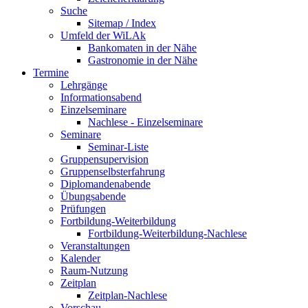
Suche
Sitemap / Index
Umfeld der WiLAk
Bankomaten in der Nähe
Gastronomie in der Nähe
Termine
Lehrgänge
Informationsabend
Einzelseminare
Nachlese - Einzelseminare
Seminare
Seminar-Liste
Gruppensupervision
Gruppenselbsterfahrung
Diplomandenabende
Übungsabende
Prüfungen
Fortbildung-Weiterbildung
Fortbildung-Weiterbildung-Nachlese
Veranstaltungen
Kalender
Raum-Nutzung
Zeitplan
Zeitplan-Nachlese
Vorschau