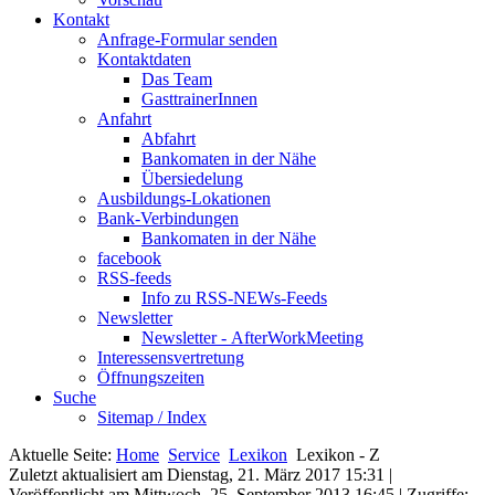
Kontakt
Anfrage-Formular senden
Kontaktdaten
Das Team
GasttrainerInnen
Anfahrt
Abfahrt
Bankomaten in der Nähe
Übersiedelung
Ausbildungs-Lokationen
Bank-Verbindungen
Bankomaten in der Nähe
facebook
RSS-feeds
Info zu RSS-NEWs-Feeds
Newsletter
Newsletter - AfterWorkMeeting
Interessensvertretung
Öffnungszeiten
Suche
Sitemap / Index
Aktuelle Seite:
Home
Service
Lexikon
Lexikon - Z
Zuletzt aktualisiert am Dienstag, 21. März 2017 15:31
|
Veröffentlicht am Mittwoch, 25. September 2013 16:45
| Zugriffe: