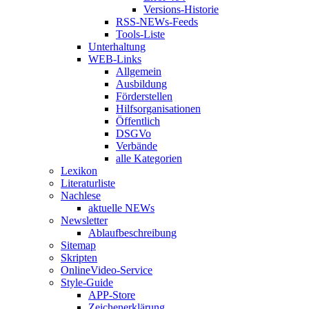
Versions-Historie
RSS-NEWs-Feeds
Tools-Liste
Unterhaltung
WEB-Links
Allgemein
Ausbildung
Förderstellen
Hilfsorganisationen
Öffentlich
DSGVo
Verbände
alle Kategorien
Lexikon
Literaturliste
Nachlese
aktuelle NEWs
Newsletter
Ablaufbeschreibung
Sitemap
Skripten
OnlineVideo-Service
Style-Guide
APP-Store
Zeichenerklärung