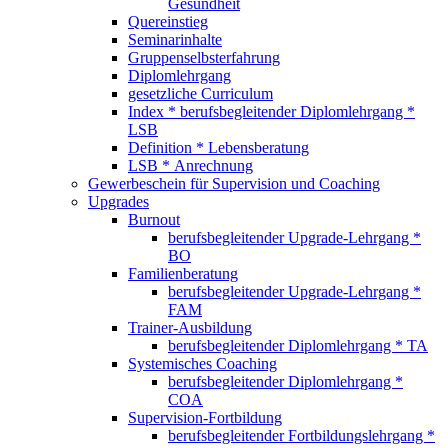
Gesundheit
Quereinstieg
Seminarinhalte
Gruppenselbsterfahrung
Diplomlehrgang
gesetzliche Curriculum
Index * berufsbegleitender Diplomlehrgang *
LSB
Definition * Lebensberatung
LSB * Anrechnung
Gewerbeschein für Supervision und Coaching
Upgrades
Burnout
berufsbegleitender Upgrade-Lehrgang *
BO
Familienberatung
berufsbegleitender Upgrade-Lehrgang *
FAM
Trainer-Ausbildung
berufsbegleitender Diplomlehrgang * TA
Systemisches Coaching
berufsbegleitender Diplomlehrgang *
COA
Supervision-Fortbildung
berufsbegleitender Fortbildungslehrgang *